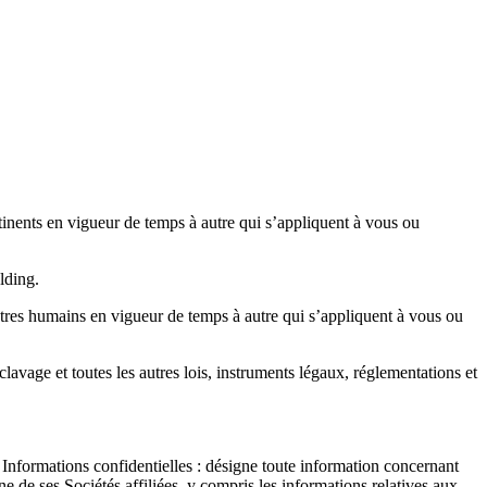
rtinents en vigueur de temps à autre qui s’appliquent à vous ou
olding.
 d’êtres humains en vigueur de temps à autre qui s’appliquent à vous ou
sclavage et toutes les autres lois, instruments légaux, réglementations et
Informations confidentielles : désigne toute information concernant
’une de ses Sociétés affiliées, y compris les informations relatives aux