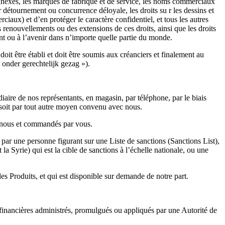
et connexes, les marques de fabrique et de service, les noms commerciaux
r détournement ou concurrence déloyale, les droits su r les dessins et
rciaux) et d’en protéger le caractère confidentiel, et tous les autres
s renouvellements ou des extensions de ces droits, ainsi que les droits
nant ou à l’avenir dans n’importe quelle partie du monde.
it être établi et doit être soumis aux créanciers et finalement au
t onder gerechtelijk gezag »).
e de nos représentants, en magasin, par téléphone, par le biais
 soit par tout autre moyen convenu avec nous.
ar nous et commandés par vous.
 par une personne figurant sur une Liste de sanctions (Sanctions List),
 Syrie) qui est la cible de sanctions à l’échelle nationale, ou une
es Produits, et qui est disponible sur demande de notre part.
 financières administrés, promulgués ou appliqués par une Autorité de