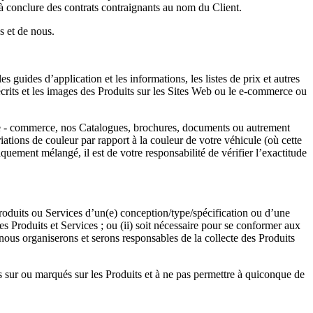
 à conclure des contrats contraignants au nom du Client.
s et de nous.
s guides d’application et les informations, les listes de prix et autres
écrits et les images des Produits sur les Sites Web ou le e-commerce ou
le e - commerce, nos Catalogues, brochures, documents ou autrement
tions de couleur par rapport à la couleur de votre véhicule (où cette
uement mélangé, il est de votre responsabilité de vérifier l’exactitude
Produits ou Services d’un(e) conception/type/spécification ou d’une
es Produits et Services ; ou (ii) soit nécessaire pour se conformer aux
nous organiserons et serons responsables de la collecte des Produits
s sur ou marqués sur les Produits et à ne pas permettre à quiconque de