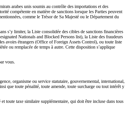
irats arabes unis soumis au contrôle des importations et des
torité compétente en matière de sanctions lorsque les Parties peuvent
 susmentionnées, comme le Trésor de Sa Majesté ou le Département du
ns s’y limiter, la Liste consolidée des cibles de sanctions financières
esignated Nationals and Blocked Persons list), la Liste des fraudeurs
des avoirs étrangers (Office of Foreign Assets Control), ou toute liste
létée ou remplacée de temps à autre. Cette disposition s’applique
par vous.
, agence, organisme ou service statutaire, gouvernemental, international,
nsi que toute pénalité, toute amende, toute surcharge ou tout intérêt y
 toute taxe similaire supplémentaire, qui doit être incluse dans tous