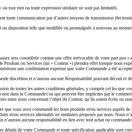
 » ou tout mot ou toute expression similaire ne sont pas limitatifs.
luent toute communication par d’autres moyens de transmission électroniq
e loi ou disposition telle que modifiée ou promulguée à nouveau au mome
ez sera considérée comme une offre irrévocable de votre part pou r a
de Produits ou Services (un « Contrat ») prendra effet lorsque nous exp
ournirons une confirmation expresse que votre Commande a été acceptée 
eule discrétion et n’aurons aucune Responsabilité pouvant découl er d
usion de toutes les autres conditions générales, y compris cel les que
on dans la Commande) ou qui peuvent être implicites par le commerce, 
eurs entre nous concernant l’objet du Contrat, qu’ils soient écrits ou ora
rer que vous avez commandé les bons produits et/ou services auprès de no
roduits et/ou services alternatifs ou similaires proposés par nous. Nous 
s n’aurons aucune responsabilité en lien avec tout achat ou commande i
 détails de votre Commande et toute spécification applicable sont comp