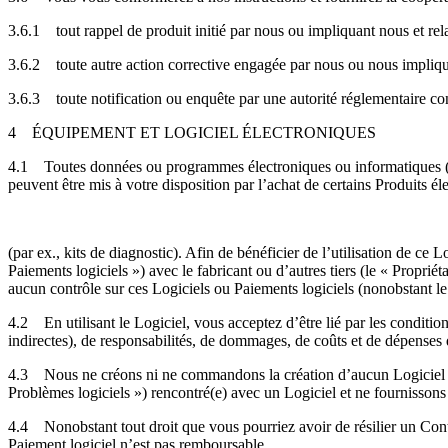
3.6.1
tout rappel de produit initié par nous ou impliquant nous et rela
3.6.2
toute autre action corrective engagée par nous ou nous impliqu
3.6.3
toute notification ou enquête par une autorité réglementaire co
4
ÉQUIPEMENT ET LOGICIEL ÉLECTRONIQUES
4.1
Toutes données ou programmes électroniques ou informatiques (o
peuvent être mis à votre disposition par l’achat de certains Produits él
(par ex., kits de diagnostic). Afin de bénéficier de l’utilisation de 
Paiements logiciels ») avec le fabricant ou d’autres tiers (le « Propr
aucun contrôle sur ces Logiciels ou Paiements logiciels (nonobstant le
4.2
En utilisant le Logiciel, vous acceptez d’être lié par les conditio
indirectes), de responsabilités, de dommages, de coûts et de dépenses q
4.3
Nous ne créons ni ne commandons la création d’aucun Logiciel et
Problèmes logiciels ») rencontré(e) avec un Logiciel et ne fournissons 
4.4
Nonobstant tout droit que vous pourriez avoir de résilier un Cont
Paiement logiciel n’est pas remboursable.