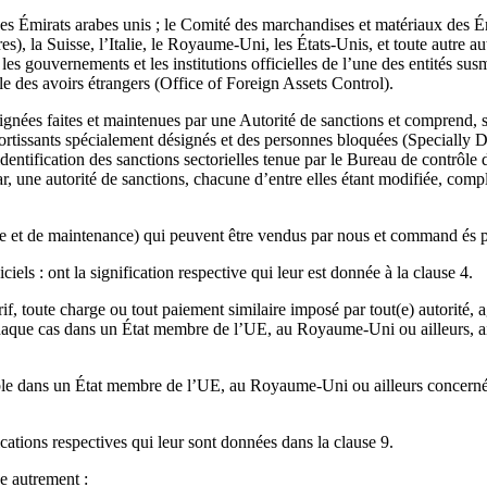
es Émirats arabes unis ; le Comité des marchandises et matériaux des Ém
), la Suisse, l’Italie, le Royaume-Uni, les États-Unis, et toute autre au
, les gouvernements et les institutions officielles de l’une des entités
e des avoirs étrangers (Office of Foreign Assets Control).
signées faites et maintenues par une Autorité de sanctions et comprend, sa
sortissants spécialement désignés et des personnes bloquées (Specially D
identification des sanctions sectorielles tenue par le Bureau de contrôle 
r, une autorité de sanctions, chacune d’entre elles étant modifiée, comp
ance et de maintenance) qui peuvent être vendus par nous et command és 
ciels : ont la signification respective qui leur est donnée à la clause 4.
tarif, toute charge ou tout paiement similaire imposé par tout(e) autorité
s chaque cas dans un État membre de l’UE, au Royaume-Uni ou ailleurs, ai
ble dans un État membre de l’UE, au Royaume-Uni ou ailleurs concerné et
ications respectives qui leur sont données dans la clause 9.
e autrement :