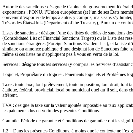
Autorité des sanctions : désigne le Cabinet du gouvernement fédéral d
exportations ; l’ONU, l’Union européenne (et l’un de ses États membres
convenir d’exporter de temps à autre, y compris, mais sans s’y limiter
Trésor des États-Unis (Department of the Treasury), Bureau de contrôl
Listes de sanctions : désigne l’une des listes de cibles de sanctions dé
(Consolidated List of Financial Sanctions Targets) ou la Liste des res
de sanctions étrangères (Foreign Sanctions Evaders List), et la liste d’
similaire ou annonce publique d’une désignat ion de Sanctions faite pa
même si ces listes ne s’appliquent pas à vous en vertu de la loi.
Services : désigne tous les services (y compris les Services d’assist
Logiciel, Propriétaire du logiciel, Paiements logiciels et Problèmes logi
Taxe : toute taxe, tout prélèvement, toute imposition, tout droit, tout 
étatique, fédéral, provincial, local ou municipal quel qu’il soit, dan
afférent.
TVA : désigne la taxe sur la valeur ajoutée imposable au taux applica
les paiements dus en vertu des présentes Conditions.
Garantie, Période de garantie et Conditions de garantie : ont les signif
1.2
Dans les présentes Conditions, à moins que le contexte ne l’exig