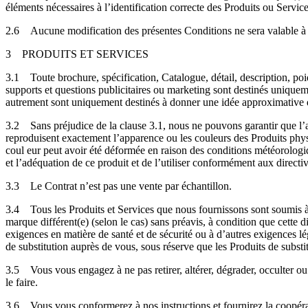
éléments nécessaires à l’identification correcte des Produits ou Servi
2.6
Aucune modification des présentes Conditions ne sera valable à mo
3
PRODUITS ET SERVICES
3.1
Toute brochure, spécification, Catalogue, détail, description, poid
supports et questions publicitaires ou marketing sont destinés uniquem
autrement sont uniquement destinés à donner une idée approximative 
3.2
Sans préjudice de la clause 3.1, nous ne pouvons garantir que l
reproduisent exactement l’apparence ou les couleurs des Produits physi
coul eur peut avoir été déformée en raison des conditions météorologiq
et l’adéquation de ce produit et de l’utiliser conformément aux directiv
3.3
Le Contrat n’est pas une vente par échantillon.
3.4
Tous les Produits et Services que nous fournissons sont soumis à 
marque différent(e) (selon le cas) sans préavis, à condition que cette d
exigences en matière de santé et de sécurité ou à d’autres exigences l
de substitution auprès de vous, sous réserve que les Produits de substit
3.5
Vous vous engagez à ne pas retirer, altérer, dégrader, occulter 
le faire.
3.6
Vous vous conformerez à nos instructions et fournirez la coopér