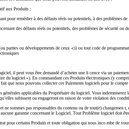
tif aux Produits ;
ant pour remédier à des défauts réels ou potentiels, à des problèmes de 
ncernant des défauts réels ou potentiels, des problèmes de sécurité ou de
u parties ou développements de ceux -ci) ou tout code de programmation
ectroniques
ce Logiciel, il peut vous être demandé d’acheter une li cence via un pai
iétaire du logiciel »). En commandant ces Produits électroniques (y comp
 fait que nous pouvons collecter ces Paiements logiciels pour le compte d
ns générales applicables du Propriétaire du logiciel. Vous indemniserez la
u’elles subissent ou engageront en raison de votre violation des conditi
 ne sommes pas responsables du contenu ou de tout(e) changemen t, erre
aucune garantie concernant le Logiciel. Tout Problème logiciel doit être
rat pour certains Produits et toute obligation qui nous inco mbe de vous