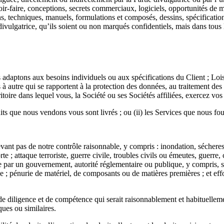
voir-faire, conceptions, secrets commerciaux, logiciels, opportunités de
s, techniques, manuels, formulations et composés, dessins, spécifications
divulgatrice, qu’ils soient ou non marqués confidentiels, mais dans tous 
aptons aux besoins individuels ou aux spécifications du Client ; Lois su
 à autre qui se rapportent à la protection des données, au traitement d
toire dans lequel vous, la Société ou ses Sociétés affiliées, exercez vos 
oduits que nous vendons vous sont livrés ; ou (ii) les Services que nous fo
ant pas de notre contrôle raisonnable, y compris : inondation, sécheres
e ; attaque terroriste, guerre civile, troubles civils ou émeutes, guerre
 par un gouvernement, autorité réglementaire ou publique, y compris, sa
ge ; pénurie de matériel, de composants ou de matières premières ; et e
 de diligence et de compétence qui serait raisonnablement et habituellem
ues ou similaires.