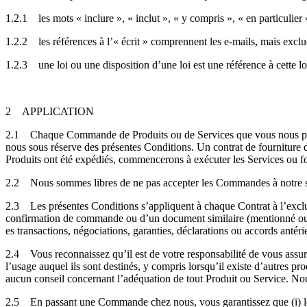
1.2.1
les mots « inclure », « inclut », « y compris », « en particulier
1.2.2
les références à l’« écrit » comprennent les e-mails, mais exc
1.2.3
une loi ou une disposition d’une loi est une référence à cett
2
APPLICATION
2.1
Chaque Commande de Produits ou de Services que vous nous pass
nous sous réserve des présentes Conditions. Un contrat de fourniture 
Produits ont été expédiés, commencerons à exécuter les Services ou f
2.2
Nous sommes libres de ne pas accepter les Commandes à notre s
2.3
Les présentes Conditions s’appliquent à chaque Contrat à l’excl
confirmation de commande ou d’un document similaire (mentionné ou n
es transactions, négociations, garanties, déclarations ou accords antéri
2.4
Vous reconnaissez qu’il est de votre responsabilité de vous assu
l’usage auquel ils sont destinés, y compris lorsqu’il existe d’autres p
aucun conseil concernant l’adéquation de tout Produit ou Service. Nou
2.5
En passant une Commande chez nous, vous garantissez que (i) les