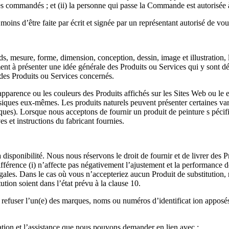
ces commandés ; et (ii) la personne qui passe la Commande est autorisée
ins d’être faite par écrit et signée par un représentant autorisé de vou
s, mesure, forme, dimension, conception, dessin, image et illustration, le
ent à présenter une idée générale des Produits ou Services qui y sont d
des Produits ou Services concernés.
’apparence ou les couleurs des Produits affichés sur les Sites Web ou 
ques eux-mêmes. Les produits naturels peuvent présenter certaines varia
ues). Lorsque nous acceptons de fournir un produit de peinture s pécifiq
es et instructions du fabricant fournies.
disponibilité. Nous nous réservons le droit de fournir et de livrer des 
ifférence (i) n’affecte pas négativement l’ajustement et la performance d
égales. Dans le cas où vous n’accepteriez aucun Produit de substitution, 
ution soient dans l’état prévu à la clause 10.
ou refuser l’un(e) des marques, noms ou numéros d’identificat ion apposé
ation et l’assistance que nous pouvons demander en lien avec :