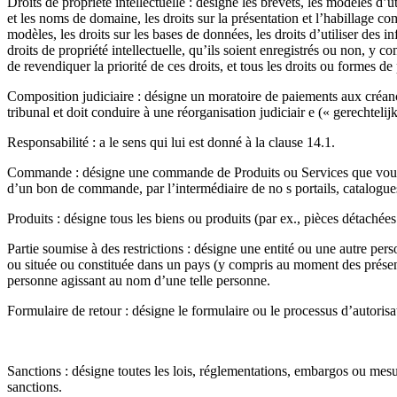
Droits de propriété intellectuelle : désigne les brevets, les modèles d’u
et les noms de domaine, les droits sur la présentation et l’habillage c
modèles, les droits sur les bases de données, les droits d’utiliser des i
droits de propriété intellectuelle, qu’ils soient enregistrés ou non, y 
de revendiquer la priorité de ces droits, et tous les droits ou formes d
Composition judiciaire : désigne un moratoire de paiements aux créanci
tribunal et doit conduire à une réorganisation judiciair e (« gerechtelij
Responsabilité : a le sens qui lui est donné à la clause 14.1.
Commande : désigne une commande de Produits ou Services que vous de
d’un bon de commande, par l’intermédiaire de no s portails, catalogue
Produits : désigne tous les biens ou produits (par ex., pièces détaché
Partie soumise à des restrictions : désigne une entité ou une autre per
ou située ou constituée dans un pays (y compris au moment des présente
personne agissant au nom d’une telle personne.
Formulaire de retour : désigne le formulaire ou le processus d’autoris
Sanctions : désigne toutes les lois, réglementations, embargos ou mes
sanctions.