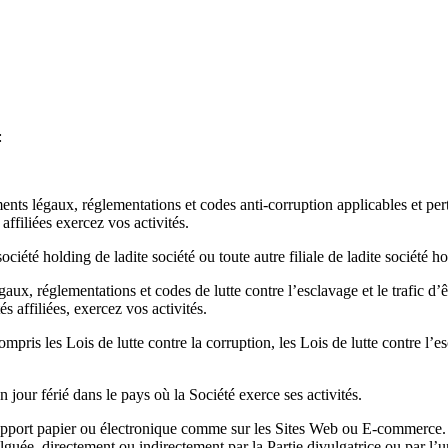
:
uments légaux, réglementations et codes anti-corruption applicables et pe
 affiliées exercez vos activités.
société holding de ladite société ou toute autre filiale de ladite société h
légaux, réglementations et codes de lutte contre l’esclavage et le trafic
és affiliées, exercez vos activités.
compris les Lois de lutte contre la corruption, les Lois de lutte contre l’e
jour férié dans le pays où la Société exerce ses activités.
 support papier ou électronique comme sur les Sites Web ou E-commerce. 
divulguée, directement ou indirectement par la Partie divulgatrice ou par l