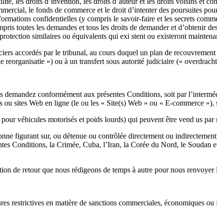
tilité, les droits d’invention, les droits d’auteur et les droits voisins 
ommercial, le fonds de commerce et le droit d’intenter des poursuites pou
nformations confidentielles (y compris le savoir-faire et les secrets comme
compris toutes les demandes et tous les droits de demander et d’obtenir de
e protection similaires ou équivalents qui exi stent ou existeront mainte
ers accordés par le tribunal, au cours duquel un plan de recouvrement do
ke reorganisatie ») ou à un transfert sous autorité judiciaire (« overdrach
mandez conformément aux présentes Conditions, soit par l’intermédiair
s ou sites Web en ligne (le ou les « Site(s) Web » ou « E-commerce »),
es pour véhicules motorisés et poids lourds) qui peuvent être vend us p
sonne figurant sur, ou détenue ou contrôlée directement ou indirectement
s Conditions, la Crimée, Cuba, l’Iran, la Corée du Nord, le Soudan et la
ation de retour que nous rédigeons de temps à autre pour nous renvoyer l
ures restrictives en matière de sanctions commerciales, économiques ou