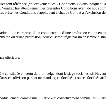
les font référence (collectivement les « Conditions ») vous indiquent la
. Veuillez lire attentivement les présentes Conditions avant de nous c
 Les présentes Conditions s’appliquent à chaque Contrat à l’exclusion de 
 cadre d’une entreprise, d’un commerce ou d’une profession et non en 
mmerce ou d’une profession, ceux-ci seront régis par un ensemble disti
ce ultérieure.
 constituée en vertu du droit belge, dont le siège social est sis Haven
sels (division parlant néerlandais) (« Société ») ou ses Sociétés affil
ividuellement comme une « Partie » et collectivement comme les « Parti