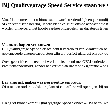
Bij Qualitygarage Speed Service staan we v
Vanaf het moment dat u binnenstapt, wordt u vriendelijk en persoonli
of een technische keuring. Iedere klant krijgt bij ons de aandacht die 
worden uitgevoerd met hoogwaardige onderdelen, en dat steeds tegen e
Vakmanschap en vertrouwen
Bij Qualitygarage Speed Service bent u verzekerd van kwaliteit en b
geavanceerde diagnoseapparatuur zijn wij perfect uitgerust om ook de
Onze gecertificeerde technici werken uitsluitend met OEM-onderdelen
kwaliteitsonderhoud, zonder het verlies van uw fabrieksgarantie – on
Een afspraak maken was nog nooit zo eenvoudig
Of u nu een onderhoudsbeurt plant of een offerte wil opvragen, bij on
Graag tot binnenkort bij Qualitygarage Speed Service – Uw betrouwba