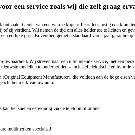
oor een service zoals wij die zelf graag erv
jk onthaald. Geniet van een warme kop koffie of lees rustig een krant 
hij of zij verdient. Wij nemen de tijd om alles helder toe te lichten en g
en eerlijke prijs. Bovendien geniet u standaard van 2 jaar garantie op
etrouwbaarheid. Wij streven naar een uitmuntende service, met een per
 nieuwste modellen te onderhouden – inclusief elektrische en hybride v
 (Original Equipment Manufacturer), die voldoen aan de hoge eisen van
geacht het merk van uw auto.
s kan het snel en eenvoudig via de telefoon of online.
re multimerken specialist!