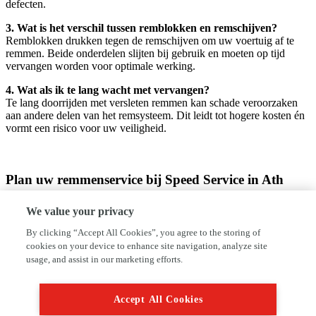
defecten.
3. Wat is het verschil tussen remblokken en remschijven?
Remblokken drukken tegen de remschijven om uw voertuig af te
remmen. Beide onderdelen slijten bij gebruik en moeten op tijd
vervangen worden voor optimale werking.
4. Wat als ik te lang wacht met vervangen?
Te lang doorrijden met versleten remmen kan schade veroorzaken
aan andere delen van het remsysteem. Dit leidt tot hogere kosten én
vormt een risico voor uw veiligheid.
Plan uw remmenservice bij Speed Service in Ath
Wilt u zeker zijn dat uw remmen in perfecte staat verkeren? Maak
We value your privacy
vandaag nog een afspraak bij Speed Service in Ath. U bent welkom
op Chaussée de Grammont 23, 7822, of bel naar 32472258167.
By clicking “Accept All Cookies”, you agree to the storing of
Liever mailen? Dat kan via vanispeed357@gmail.com. Wij zorgen
cookies on your device to enhance site navigation, analyze site
ervoor dat u veilig op weg blijft!
usage, and assist in our marketing efforts.
Accept All Cookies